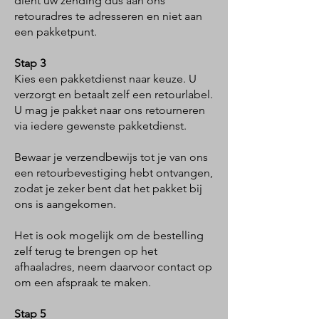
dient uw zending dus aan ons
retouradres te adresseren en niet aan
een pakketpunt.
Stap 3
Kies een pakketdienst naar keuze. U
verzorgt en betaalt zelf een retourlabel.
U mag je pakket naar ons retourneren
via iedere gewenste pakketdienst.
Bewaar je verzendbewijs tot je van ons
een retourbevestiging hebt ontvangen,
zodat je zeker bent dat het pakket bij
ons is aangekomen.
Het is ook mogelijk om de bestelling
zelf terug te brengen op het
afhaaladres, neem daarvoor contact op
om een afspraak te maken.
Stap 5