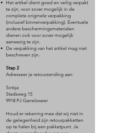
Het artikel dient goed en veilig verpakt
te zijn, voor zover mogelijk in de
complete originele verpakking
(inclusief binnenverpakking). Eventuele
andere beschermingsmaterialen
dienen ook voor zover mogelijk
aanwezig te zijn.
De verpakking van het artikel mag niet
beschreven zijn.
Stap 2
Adresseer je retourzending aan:
Sotsja
Stadsweg 15
9918 PJ Garrelsweer
Houd er rekening mee dat wij niet in
de gelegenheid zijn retourpakketten
op te halen bij een pakketpunt. Je