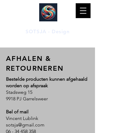
SOTSJA - Design
Duurzame 3D-geprinte bio-producten
AFHALEN &
RETOURNEREN
Bestelde producten kunnen afgehaald
worden op afspraak
Stadsweg 15
9918 PJ Garrelsweer
Bel of mail
Vincent Lublink
sotsja@gmail.com
06 - 34 458 358