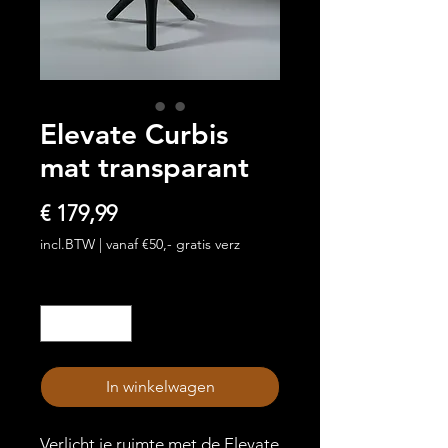
Elevate Curbis
mat transparant
Prijs
€ 179,99
incl.BTW
|
vanaf €50,- gratis verz
Aantal
*
In winkelwagen
Verlicht je ruimte met de Elevate