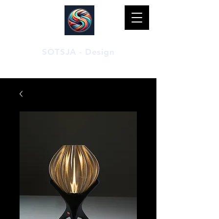
SOTSJA - Design
Duurzame 3D-geprinte bio-producten