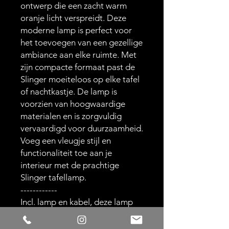
ontwerp die een zacht warm
oranje licht verspreidt. Deze
moderne lamp is perfect voor
het toevoegen van een gezellige
ambiance aan elke ruimte. Met
zijn compacte formaat past de
Slinger moeiteloos op elke tafel
of nachtkastje. De lamp is
voorzien van hoogwaardige
materialen en is zorgvuldig
vervaardigd voor duurzaamheid.
Voeg een vleugje stijl en
functionaliteit toe aan je
interieur met de prachtige
Slinger tafellamp.
------------
Incl. lamp en kabel, deze lamp
kan zowel via USB en op 220
travo ( mee geleverd ) branden.