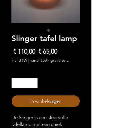
Slinger tafel lamp
Normale
Verkoopprijs
 € 110,00 
€ 65,00
prijs
incl.BTW
|
vanaf €50,- gratis verz
Aantal
*
In winkelwagen
De Slinger is een sfeervolle
tafellamp met een uniek