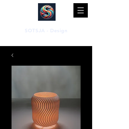
SOTSJA - Design
Duurzame 3D-geprinte bio-producten